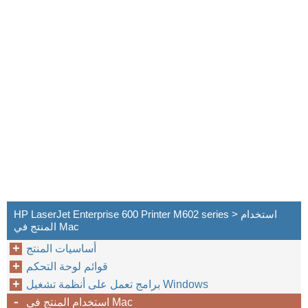
HP LaserJet Enterprise 600 Printer M602 series > استخدام
المنتج في Mac
أساسيات المنتج
قوائم لوحة التحكم
برامج تعمل على أنظمة تشغيل Windows
استخدام المنتج في Mac