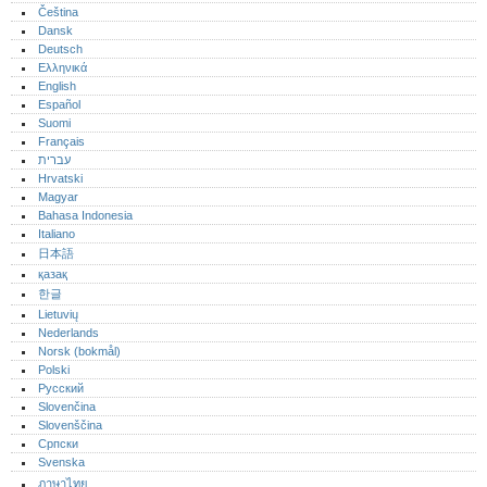
Čeština
Dansk
Deutsch
Ελληνικά
English
Español
Suomi
Français
עברית
Hrvatski
Magyar
Bahasa Indonesia
Italiano
日本語
қазақ
한글
Lietuvių
Nederlands
Norsk (bokmål)‎
Polski
Русский
Slovenčina
Slovenščina
Српски
Svenska
ภาษาไทย