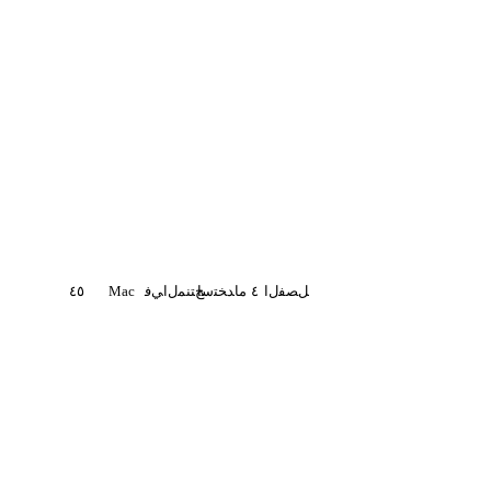
ﻞﺼﻔﻝا
٤
ماﺪﺨﺘﺳا
ﺞﺘﻨﻤﻝا
ﻲﻓ
Mac
٤٥