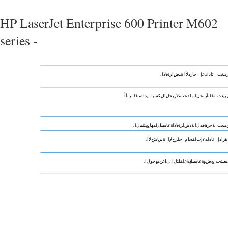
HP LaserJet Enterprise 600 Printer M602
series -
ﻴﻴﻐﺕ
تاداﺪﻋإ
جاردﻷا
ﺔﻴﺽاﺮﺘﻓﻻا
.
ﻴﻴﻐﺕ
ﺔﻓﺎﺜآ
ﺮﺒﺤﻝا
ماﺪﺨﺘﺳﻻ
ﺮﺒﺤﻝا
ﻞﻜﺸﺑ
يدﺎﺼﺘﻗا
ﺮﺜآأ
.
ﻴﻴﻌﺕ
ﺔﺟرد
ﺔﻗﺪﻝا
ﺔﻴﺽاﺮﺘﻓﻻا
ﺔﻋﺎﺒﻄﻠﻝ
اﺬﻬﻝ
ﺞﺘﻨﻤﻝا
.
ةرادإ
تاداﺪﻋإ
تﺎﻘﺤﻠﻡ
جاﺮﺥﻹا
ﺔیرﺎﻴﺘﺥﻻا
.
ﻴﻐﺸﺕ
ﻊﺽو
ﺔﻋﺎﺒﻄﻝا
ﺔﻴﺉﺎﻘﻠﺘﻝا
ﻰﻠﻋ
ﻦﻴﻬﺟﻮﻝا
.