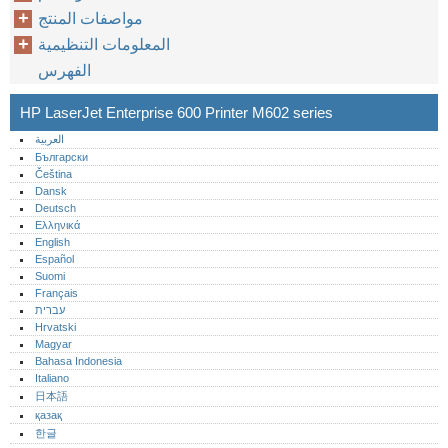
مواصفات المنتج
المعلومات التنظيمية
الفهرس
HP LaserJet Enterprise 600 Printer M602 series
العربية
Български
Čeština
Dansk
Deutsch
Ελληνικά
English
Español
Suomi
Français
עברית
Hrvatski
Magyar
Bahasa Indonesia
Italiano
日本語
қазақ
한글