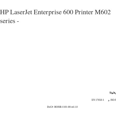
HP LaserJet Enterprise 600 Printer M602
series -
ﻓاﻮﺘﻟا
ISO/
و
EN 17050-1
DoC#: BOISB-1101-00-rel.1.0