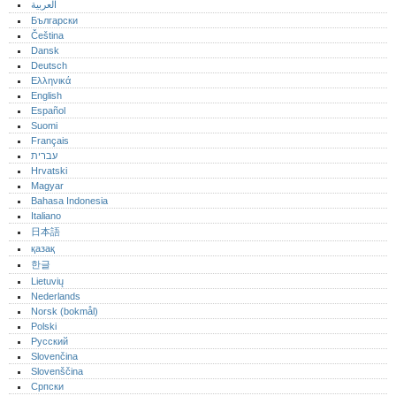
العربية
Български
Čeština
Dansk
Deutsch
Ελληνικά
English
Español
Suomi
Français
עברית
Hrvatski
Magyar
Bahasa Indonesia
Italiano
日本語
қазақ
한글
Lietuvių
Nederlands
Norsk (bokmål)‎
Polski
Русский
Slovenčina
Slovenščina
Српски