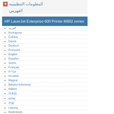
المعلومات التنظيمية
الفهرس
HP LaserJet Enterprise 600 Printer M602 series
العربية
Български
Čeština
Dansk
Deutsch
Ελληνικά
English
Español
Suomi
Français
עברית
Hrvatski
Magyar
Bahasa Indonesia
Italiano
日本語
қазақ
한글
Lietuvių
Nederlands