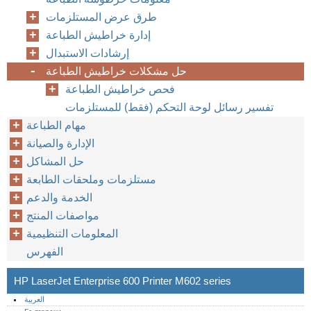
طرق عرض المستلزمات
إدارة خراطيش الطباعة
إرشادات الاستبدال
حل مشكلات خراطيش الطباعة
فحص خراطيش الطباعة
تفسير رسائل لوحة التحكم (فقط) للمستلزمات
مهام الطباعة
الإدارة والصيانة
حل المشاكل
مستلزمات وملحقات الطابعة
الخدمة والدعم
مواصفات المنتج
المعلومات التنظيمية
الفهرس
HP LaserJet Enterprise 600 Printer M602 series
العربية