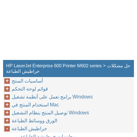
HP LaserJet Enterprise 600 Printer M602 series > حل مشكلات
خراطيش الطباعة
أساسيات المنتج
قوائم لوحة التحكم
برامج تعمل على أنظمة تشغيل Windows
استخدام المنتج في Mac
توصيل المنتج بنظام التشغيل Windows
الورق ووسائط الطباعة
خراطيش الطباعة
معلومات خرطوشة الطباعة