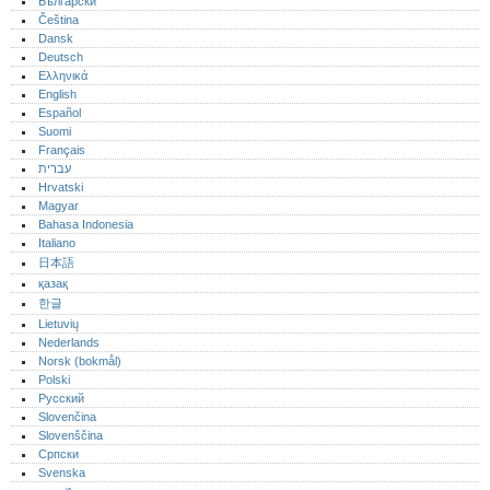
Български
Čeština
Dansk
Deutsch
Ελληνικά
English
Español
Suomi
Français
עברית
Hrvatski
Magyar
Bahasa Indonesia
Italiano
日本語
қазақ
한글
Lietuvių
Nederlands
Norsk (bokmål)‎
Polski
Русский
Slovenčina
Slovenščina
Српски
Svenska