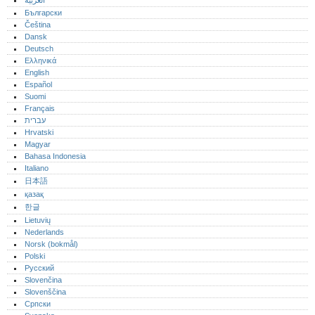
العربية
Български
Čeština
Dansk
Deutsch
Ελληνικά
English
Español
Suomi
Français
עברית
Hrvatski
Magyar
Bahasa Indonesia
Italiano
日本語
қазақ
한글
Lietuvių
Nederlands
Norsk (bokmål)‎
Polski
Русский
Slovenčina
Slovenščina
Српски