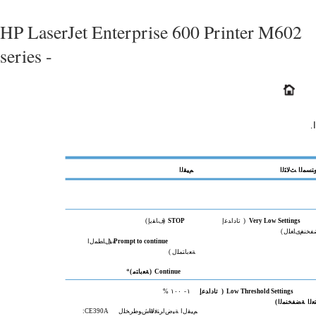
HP LaserJet Enterprise 600 Printer M602
series -
.
ﺘﺴﻤﻟا
ﺚﻟﺎﺜﻟا
ﻢﻴﻘﻟا
Very Low Settings
)
تاداﺪﻋإ
STOP
)
فﺎﻘیإ
(
ﻔﺨﻨﻡ
ﺔیﺎﻐﻠﻝ
(
Prompt to continue
)
ﺔﺒﻝﺎﻄﻤﻝا
ﺔﻌﺑﺎﺘﻤﻠﻝ
(
Continue
)
ﺔﻌﺑﺎﺘﻣ
(
*
Low Threshold Settings
)
تاداﺪﻋإ
١
-
١٠٠
%
ﻌﻟا
ﺔﻀﻔﺨﻨﻤﻟا
(
ﻢﻴﻘﻝا
ﺔﻴﺽاﺮﺘﻓﻻا
ﺔﺵﻮﻃﺮﺨﻠﻝ
CE390A
: