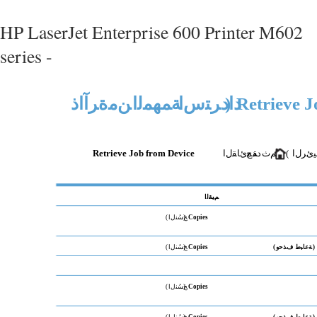
HP LaserJet Enterprise 600 Printer M602
series -
Retrieve 
)
دادﺮﺘﺱا
ﺔﻤﻬﻤﻟا
ﻦﻣ
ةﺮآاذ
ﺉﺮﻝا
(
،
ﻢﺙ
دﺪﺡ
ﺔﻤﺉﺎﻘﻝا
Retrieve Job from Device
ﻢﻴﻘﻟا
Copies
)
ﺦﺴُﻨﻝا
(
)
ﺔﻋﺎﺒﻃ
فﺬﺣو
(
Copies
)
ﺦﺴُﻨﻝا
(
Copies
)
ﺦﺴُﻨﻝا
(