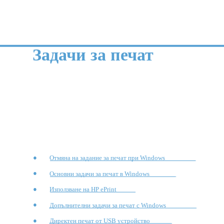
Задачи за печат
●
Отмяна на задание за печат при Windows
●
Основни задачи за печат в Windows
●
Използване на HP ePrint
●
Допълнителни задачи за печат с Windows
●
Директен печат от USB устройство