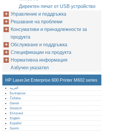
Директен печат от USB устройство
Управление и поддръжка
Решаване на проблеми
Консумативи и принадлежности за
продукта
Обслужване и поддръжка
Спецификации на продукта
Нормативна информация
Азбучен указател
HP LaserJet Enterprise 600 Printer M602 series
العربية
Български
Čeština
Dansk
Deutsch
Ελληνικά
English
Español
Suomi