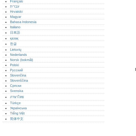
Français
עברית
Hrvatski
Magyar
Bahasa Indonesia
Italiano
日本語
қазақ
한글
Lietuvių
Nederlands
Norsk (bokmål)‎
Polski
Русский
Slovenčina
Slovenščina
Српски
Svenska
ภาษาไทย
Türkçe
Українська
Tiếng Việt
简体中文