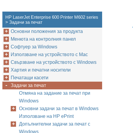
HP LaserJet Enterprise 600 Printer M602 series
> Задачи за печат
Основни положения за продукта
Менюта на контролния панел
Софтуер за Windows
Използване на устройството с Mac
Свързване на устройството с Windows
Хартия и печатни носители
Печатащи касети
Задачи за печат
Отмяна на задание за печат при
Windows
Основни задачи за печат в Windows
Използване на HP ePrint
Допълнителни задачи за печат с
Windows