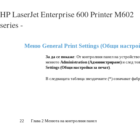
HP LaserJet Enterprise 600 Printer M602
series -
Меню General Print Settings (Общи настро
За да се покаже
: От контролния панел на устройство
менюто
Administration (Администриране)
и след то
Settings (Общи настройки за печат)
.
В следващата таблица звездичките (*) означават фаб
22
Глава 2 Менюта на контролния панел