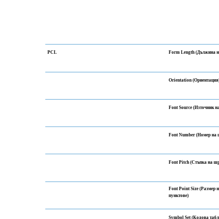
PCL
Form Length (Дължина 
Orientation (Ориентация
Font Source (Източник н
Font Number (Номер на
Font Pitch (Стъпка на ш
Font Point Size (Размер 
пунктове)
Symbol Set (Кодова таб