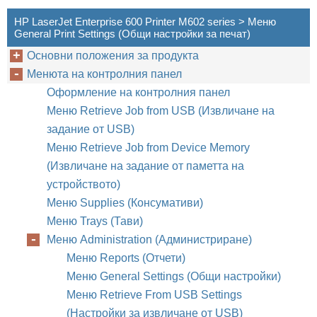
HP LaserJet Enterprise 600 Printer M602 series > Меню
General Print Settings (Общи настройки за печат)
Основни положения за продукта
Менюта на контролния панел
Оформление на контролния панел
Меню Retrieve Job from USB (Извличане на
задание от USB)
Меню Retrieve Job from Device Memory
(Извличане на задание от паметта на
устройството)
Меню Supplies (Консумативи)
Меню Trays (Тави)
Меню Administration (Администриране)
Меню Reports (Отчети)
Меню General Settings (Общи настройки)
Меню Retrieve From USB Settings
(Настройки за извличане от USB)