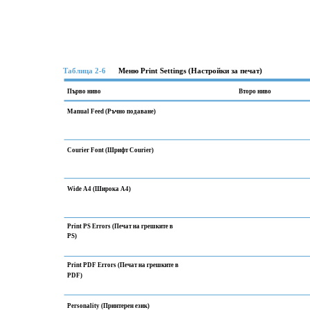
Таблица 2-6
Меню Print Settings (Настройки за печат)
Първо ниво
Второ ниво
Manual Feed (Ръчно подаване)
Courier Font (Шрифт Courier)
Wide A4 (Широка A4)
Print PS Errors (Печат на грешките в
PS)
Print PDF Errors (Печат на грешките в
PDF)
Personality (Принтерен език)