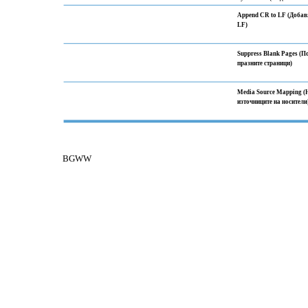
Append CR to LF (Добав
LF)
Suppress Blank Pages (П
празните страници)
Media Source Mapping (
източниците на носители
BGWW