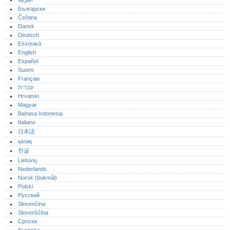
Български
Čeština
Dansk
Deutsch
Ελληνικά
English
Español
Suomi
Français
עברית
Hrvatski
Magyar
Bahasa Indonesia
Italiano
日本語
қазақ
한글
Lietuvių
Nederlands
Norsk (bokmål)‎
Polski
Русский
Slovenčina
Slovenščina
Српски