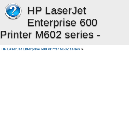
HP LaserJet
Enterprise 600
Printer M602 series -
HP LaserJet Enterprise 600 Printer M602 series
>
Менюта на контролния панел
>
Меню Administration (Администриране)
>
Меню General Print Settings (Общи настройки за печат)