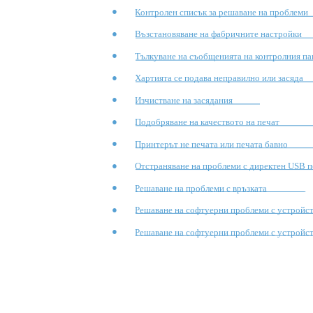
●
Контролен списък за решаване на проблеми
●
Възстановяване на фабричните настройки
●
Тълкуване на съобщенията на контролния па
●
Хартията се подава неправилно или засяда
●
Изчистване на засядания
●
Подобряване на качеството на печат
●
Принтерът не печата или печата бавно
●
Отстраняване на проблеми с директен USB п
●
Решаване на проблеми с връзката
●
Решаване на софтуерни проблеми с устройс
●
Решаване на софтуерни проблеми с устройс