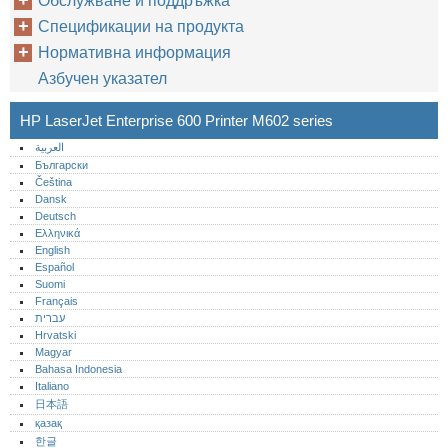
Обслужване и поддръжка
Спецификации на продукта
Нормативна информация
Азбучен указател
HP LaserJet Enterprise 600 Printer M602 series
العربية
Български
Čeština
Dansk
Deutsch
Ελληνικά
English
Español
Suomi
Français
עברית
Hrvatski
Magyar
Bahasa Indonesia
Italiano
日本語
қазақ
한글