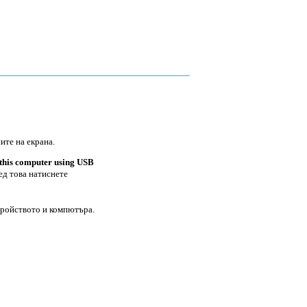
ите на екрана.
 this computer using USB
ед това натиснете
тройството и компютъра.