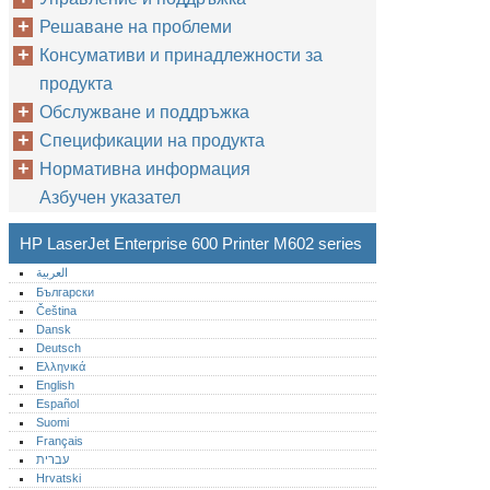
Решаване на проблеми
Консумативи и принадлежности за
продукта
Обслужване и поддръжка
Спецификации на продукта
Нормативна информация
Азбучен указател
HP LaserJet Enterprise 600 Printer M602 series
العربية
Български
Čeština
Dansk
Deutsch
Ελληνικά
English
Español
Suomi
Français
עברית
Hrvatski