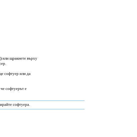
)
или щракнете върху
уер.
ще софтуер или да
 че софтуерът е
ирайте софтуера.