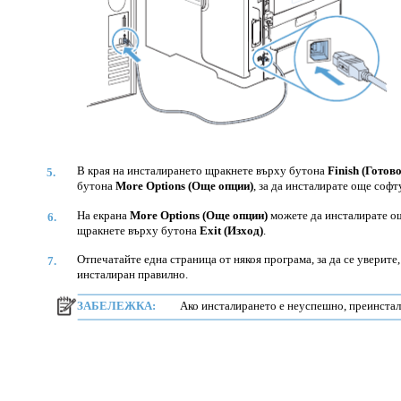
В края на инсталирането щракнете върху бутона
Finish (Готово
5.
бутона
More Options (Още опции)
, за да инсталирате още софт
На екрана
More Options (Още опции)
можете да инсталирате о
6.
щракнете върху бутона
Exit (Изход)
.
Отпечатайте една страница от някоя програма, за да се уверите,
7.
инсталиран правилно.
ЗАБЕЛЕЖКА:
Ако инсталирането е неуспешно, преинстал