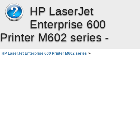
HP LaserJet
Enterprise 600
Printer M602 series -
HP LaserJet Enterprise 600 Printer M602 series
>
Управление и поддръжка
>
Защитни функции на устройството
>
Декларации за защитата
>
IP Security