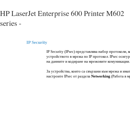
HP LaserJet Enterprise 600 Printer M602
series -
IP Security
IP Security (IPsec) представлява набор протоколи, 
устройството в мрежа по IP протокол. IPsec осигур
на данните и кодиране на мрежовите комуникации.
За устройства, които са свързани към мрежа и имат
настроите IPsec от раздела
Networking
(Работа в м