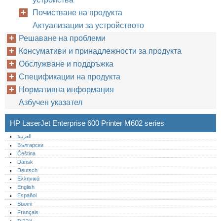
Почистване на продукта
Актуализации за устройството
Решаване на проблеми
Консумативи и принадлежности за продукта
Обслужване и поддръжка
Спецификации на продукта
Нормативна информация
Азбучен указател
HP LaserJet Enterprise 600 Printer M602 series
العربية
Български
Čeština
Dansk
Deutsch
Ελληνικά
English
Español
Suomi
Français
עברית