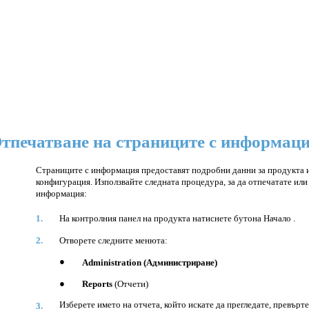
тпечатване на страниците с информац
Страниците с информация предоставят подробни данни за продукта 
конфигурация. Използвайте следната процедура, за да отпечатате или
информация:
1.
На контролния панел на продукта натиснете бутона Начало .
2.
Отворете следните менюта:
●
Administration (Администриране)
●
Reports
(Отчети)
Изберете името на отчета, който искате да прегледате, превърт
3.