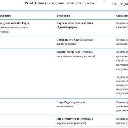
Print
(Печат) и след това натиснете бутона
OK
, за д
рво ниво
Второ ниво
Описание
nfiguration/Status Pages
Карта на меню Administration
Показва о
(Администриране)
елементит
траници с конфигурация/
стояние)
Configuration Page
(Страница с
Показва н
конфигурацията)
аксесоари.
Supplies Status Page
(Страница
Показва п
за състоянието на консумативите)
срок на к
обработен
на страни
обслужван
За удобст
приблизит
на консум
консумати
предостав
Usage Page
(Страница за
Показва бр
използването)
преминали
двустранн
File Directory Page
(Страница с
Показва им
директории на файловете)
файловете