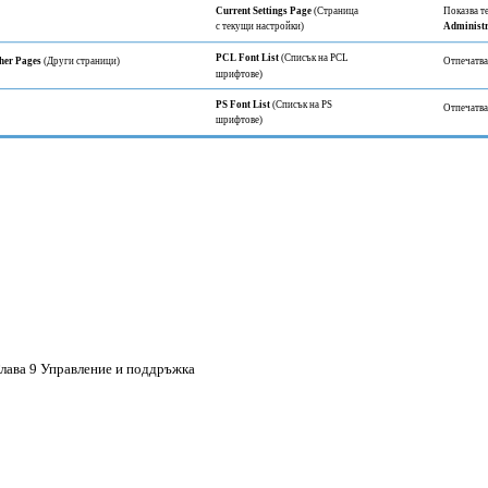
Current Settings Page
(Страница
Показва т
с текущи настройки)
Administr
PCL Font List
(Списък на PCL
her Pages
(Други страници)
Отпечатва
шрифтове)
PS Font List
(Списък на PS
Отпечатва
шрифтове)
лава 9 Управление и поддръжка