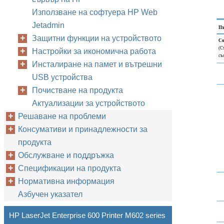
Използване на софтуера HP Web
Jetadmin
Пъ
Защитни функции на устройството
Co
(С
Настройки за икономична работа
съ
Инсталиране на памет и вътрешни
USB устройства
Почистване на продукта
Актуализации за устройството
Решаване на проблеми
Консумативи и принадлежности за
продукта
Обслужване и поддръжка
Спецификации на продукта
Нормативна информация
Азбучен указател
HP LaserJet Enterprise 600 Printer M602 series