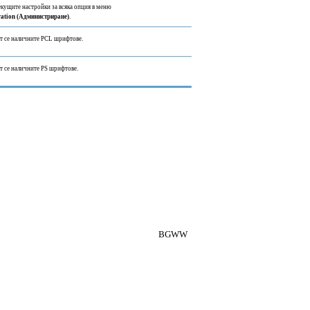
екущите настройки за всяка опция в меню
ation (Администриране)
.
т се наличните PCL шрифтове.
т се наличните PS шрифтове.
BGWW