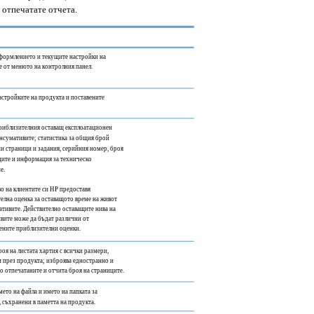
а отпечатате отчета.
формлението и текущите настройки на
е от менюто на контролния панел.
астройките на продукта и поставените
риблизителния оставащ експлоатационен
онсумативите; статистика за общия брой
и страници и задания, серийния номер, броя
ците и информация за техническо
е.
во на клиентите си HP предоставя
елна оценка за оставащото време на живот
ативите. Действително оставащите нива на
вите може да бъдат различни от
ените приблизителни оценки.
оя на листата хартия с всички размери,
 през продукта; изброява едностранно и
о отпечатаните и отчита броя на страниците.
ето на файла и името на папката за
, съхранени в паметта на продукта.