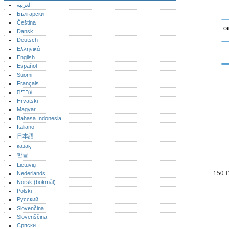
العربية
Български
Čeština
Ot
Dansk
Deutsch
Ελληνικά
English
Español
Suomi
Français
עברית
Hrvatski
Magyar
Bahasa Indonesia
Italiano
日本語
қазақ
한글
Lietuvių
150 Г
Nederlands
Norsk (bokmål)‎
Polski
Русский
Slovenčina
Slovenščina
Српски