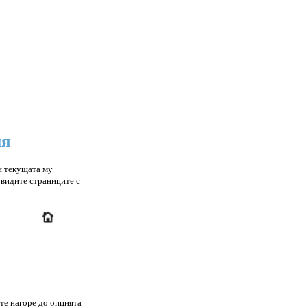
ия
и текущата му
 видите страниците с
ете нагоре до опцията