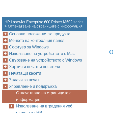
HP LaserJet Enterprise 600 Printer M602 series
> Отпечатване на страниците с информация
Основни положения за продукта
Менюта на контролния панел
Софтуер за Windows
О
Използване на устройството с Mac
Свързване на устройството с Windows
Хартия и печатни носители
Печатащи касети
Задачи за печат
Управление и поддръжка
Отпечатване на страниците с
информация
Използване на вградения уеб
сървър на НР