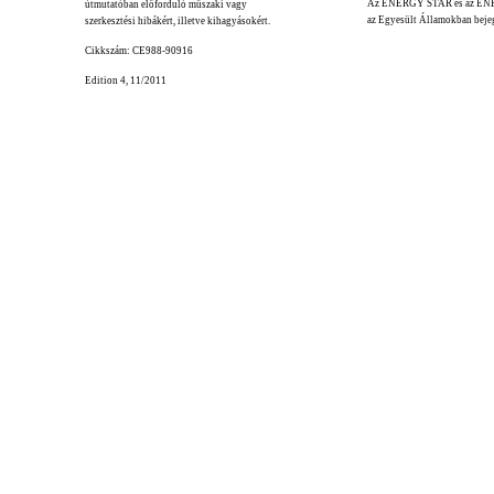
Az ENERGY STAR és az EN
útmutatóban előforduló műszaki vagy
az Egyesült Államokban bejeg
szerkesztési hibákért, illetve kihagyásokért.
Cikkszám: CE988-90916
Edition 4, 11/2011