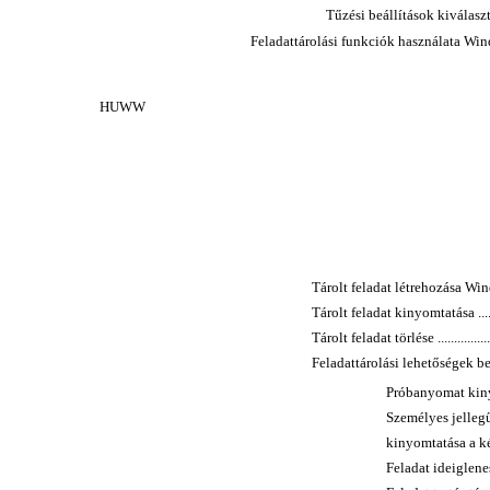
Tűzési beállítások kiválasztása 
Feladattárolási funkciók használata Windows ren
HUWW
Tárolt feladat létrehozása Windows r
Tárolt feladat kinyomtatása ...............
Tárolt feladat törlése ......................
Feladattárolási lehetőségek beáll
Próbanyomat kiny
Személyes jellegű
kinyomtatása a készülék
Feladat ideiglenes tá