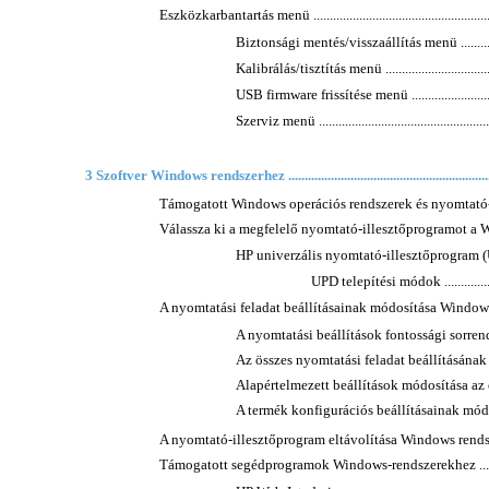
Eszközkarbantartás menü ............................................................
Biztonsági mentés/visszaállítás menü ......................
Kalibrálás/tisztítás menü .......................................
USB firmware frissítése menü .................................
Szerviz menü .......................................................
3 Szoftver Windows rendszerhez .................................................................
Támogatott Windows operációs rendszerek és nyomtató-illesztőp
Válassza ki a megfelelő nyomtató-illesztőprogramot a Windowshoz 
HP univerzális nyomtató-illesztőprogram (UPD) ........
UPD telepítési módok .......................
A nyomtatási feladat beállításainak módosítása Windows rendszerb
A nyomtatási beállítások fontossági sorrendje ..........
Az összes nyomtatási feladat beállításának
Alapértelmezett beállítások módosítása az össze
A termék konfigurációs beállításainak módosítása .....
A nyomtató-illesztőprogram eltávolítása Windows rendszerben .......
Támogatott segédprogramok Windows-rendszerekhez ....................