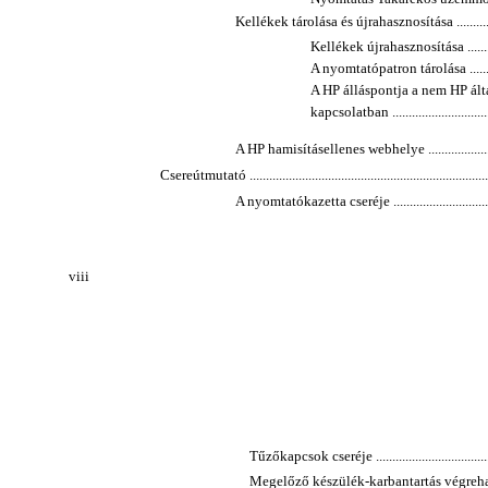
Kellékek tárolása és újrahasznosítása .....................
Kellékek újrahasznosítása .................
A nyomtatópatron tárolása ................
A HP álláspontja a nem HP ál
kapcsolatban ..................................
A HP hamisításellenes webhelye .............................
Csereútmutató ..........................................................................
A nyomtatókazetta cseréje ....................................
viii
Tűzőkapcsok cseréje .........................................
Megelőző készülék-karbantartás végrehajtása .......