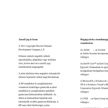
Szerzői jog és licenc
Megjegyzések a termékmegje
vonatkozóan
© 2011 Copyright Hewlett-Packard
Development Company, L.P.
Az Adobe
, az Acrobat
®
az Adobe Systems Incorporate
Előzetes írásbeli engedély nélküli
védjegye.
reprodukálása, adaptálása vagy fordítása
tilos, kivéve ahol ezt a szerzői jogi
Az Intel® Core™ az Intel Cor
rendelkezések megengedik.
Egyesült Államokban és egy
országokban/térségekben bej
A jelen kézikönyvben megadott információk
védjegye.
előzetes bejelentés nélkül megváltozhatnak.
A Microsoft®, a Windows®,
A HP termékekre és szolgáltatásokra
XP és a Windows Vista® a Mi
vonatkozó kizárólagos garanciák az adott
Corporation Egyesült Államo
termékhez és szolgáltatáshoz mellékelt
védjegye.
garancianyilatkozatokban találhatók. Az
ebben az útmutatóban foglaltak nem
A UNIX
az Open Group be
®
tekinthetők további garanciavállalásnak. A
védjegye.
HP nem vállal felelősséget a jelen