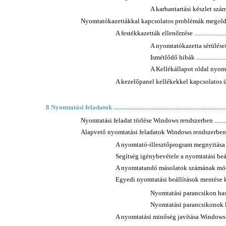
A karbantartási készlet számlál
Nyomtatókazettákkal kapcsolatos problémák megoldása ............
A festékkazetták ellenőrzése ..............................
A nyomtatókazetta sérüléseinek ell
Ismétlődő hibák ..........................
A Kellékállapot oldal nyomtatása ....
A kezelőpanel kellékekkel kapcsolatos üzenetei
8 Nyomtatási feladatok ............................................................................
Nyomtatási feladat törlése Windows rendszerben ......................
Alapvető nyomtatási feladatok Windows rendszerben ................
A nyomtató-illesztőprogram megnyitása Windows 
Segítség igénybevétele a nyomtatási beállít
A nyomtatandó másolatok számának módosítás
Egyedi nyomtatási beállítások mentése ké
Nyomtatási parancsikon használ
Nyomtatási parancsikonok létrehozás
A nyomtatási minőség javítása Windows esetében ...