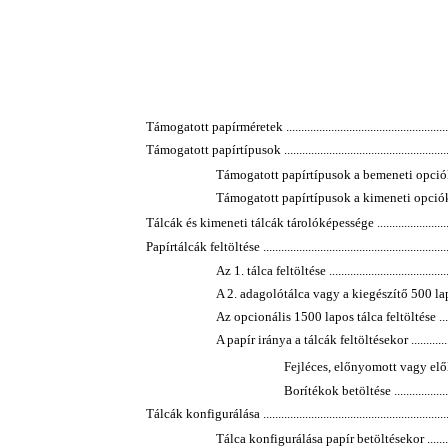
Támogatott papírméretek ............................................................
Támogatott papírtípusok ............................................................
Támogatott papírtípusok a bemeneti opciók számára ..
Támogatott papírtípusok a kimeneti opciók számára ...
Tálcák és kimeneti tálcák tárolóképessége ...................................
Papírtálcák feltöltése .................................................................
Az 1. tálca feltöltése ............................................
A 2. adagolótálca vagy a kiegészítő 500 lapos tálca
Az opcionális 1500 lapos tálca feltöltése ................
A papír iránya a tálcák feltöltésekor .......................
Fejléces, előnyomott vagy előlyukas
Borítékok betöltése ..........................
Tálcák konfigurálása ..................................................................
Tálca konfigurálása papír betöltésekor ....................