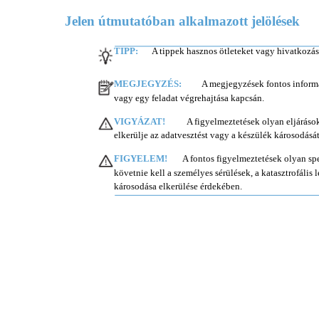
Jelen útmutatóban alkalmazott jelölések
TIPP:
A tippek hasznos ötleteket vagy hivatkozá
MEGJEGYZÉS:
A megjegyzések fontos inform
vagy egy feladat végrehajtása kapcsán.
VIGYÁZAT!
A figyelmeztetések olyan eljáráso
elkerülje az adatvesztést vagy a készülék károsodását
FIGYELEM!
A fontos figyelmeztetések olyan spe
követnie kell a személyes sérülések, a katasztrofális
károsodása elkerülése érdekében.