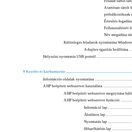
Feladat tartós tárolás
A tartósan tárolt 
próbálkozóknak meg 
Értesítés fogadása tá
Felhasználónév beállí
Név megadása tárolt fel
Különleges feladatok nyomtatása Windows rendszerbe
A duplex-igazítás beállítása ..............
Helyszíni nyomtatás USB portról ................................................
9 Kezelés és karbantartás ...........................................................................
Információs oldalak nyomtatása .................................................
A HP beépített webszerver használata .........................................
A HP beépített webszerver megnyitása hálózati 
A HP beépített webszerver funkciói ........................
Információ lap ................................
Általános lap .................................
Nyomtatás lap ................................
Hibaelhárítás lap ............................