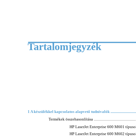
Tartalomjegyzék
1 A készülékkel kapcsolatos alapvető tudnivalók .....................................
Termékek összehasonlítása ......................................................
HP LaserJet Enterprise 600 M601 típusok ..............
HP LaserJet Enterprise 600 M602 típusok ..............