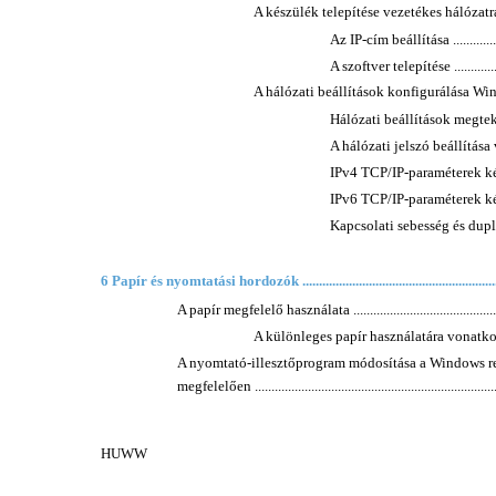
A készülék telepítése vezetékes hálózatra Wind
Az IP-cím beállítása .....................
A szoftver telepítése ....................
A hálózati beállítások konfigurálása Windows ren
Hálózati beállítások megtekintése 
A hálózati jelszó beállítása vagy 
IPv4 TCP/IP-paraméterek kézi be
IPv6 TCP/IP-paraméterek kézi be
Kapcsolati sebesség és duplex beállí
6 Papír és nyomtatási hordozók ...............................................................
A papír megfelelő használata ..................................................
A különleges papír használatára vonatkozó útmutató
A nyomtató-illesztőprogram módosítása a Windows re
megfelelően ...........................................................................
HUWW