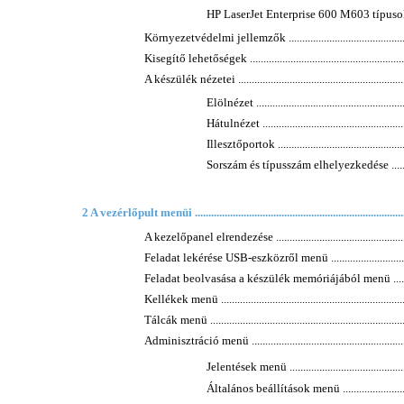
HP LaserJet Enterprise 600 M603 típusok ..............
Környezetvédelmi jellemzők ....................................................
Kisegítő lehetőségek ...............................................................
A készülék nézetei ..................................................................
Elölnézet .........................................................
Hátulnézet ........................................................
Illesztőportok ...................................................
Sorszám és típusszám elhelyezkedése ....................
2 A vezérlőpult menüi ...............................................................................
A kezelőpanel elrendezése ......................................................
Feladat lekérése USB-eszközről menü ......................................
Feladat beolvasása a készülék memóriájából menü ....................
Kellékek menü .......................................................................
Tálcák menü ..........................................................................
Adminisztráció menü ..............................................................
Jelentések menü ...............................................
Általános beállítások menü ................................