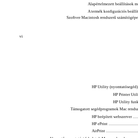
Alapértelmezett beállítások mó
A termék konfigurációs beállításaina
Szoftver Macintosh rendszerű számítógépekhez .........
vi
HP Utility (nyomtatósegéd) Mac ren
HP Printer Utilit
HP Utility funkciók ..
Támogatott segédprogramok Mac rendszer esetében .
HP beépített webszerver ................
HP ePrint ...................................
AirPrint .....................................