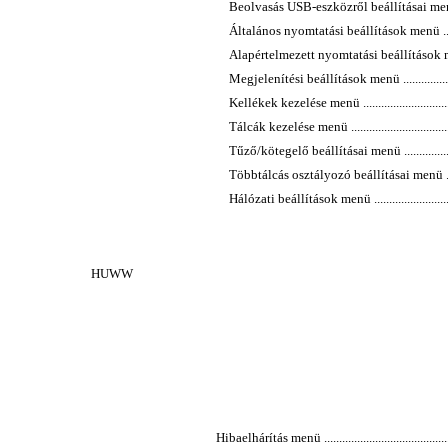
Beolvasás USB-eszközről beállításai menü ............
Általános nyomtatási beállítások menü .................
Alapértelmezett nyomtatási beállítások menü ........
Megjelenítési beállítások menü ...........................
Kellékek kezelése menü .....................................
Tálcák kezelése menü ........................................
Tűző/kötegelő beállításai menü ..........................
Többtálcás osztályozó beállításai menü ................
Hálózati beállítások menü ..................................
HUWW
Hibaelhárítás menü ...............................................