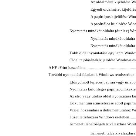
Az oldalméret kijelölése Windows e
Egyedi oldalméret kijelölése Wind
A papírtípus kijelölése Windows ese
A papírtálca kijelölése Windows ese
Nyomtatás mindkét oldalra (duplex) Windows eset
Nyomtatás mindkét oldalra kéz
Nyomtatás mindkét oldalra au
Több oldal nyomtatása egy lapra Windows esetében
Oldal tájolásának kijelölése Windows esetében .....
A HP ePrint használata ..........................................................
További nyomtatási feladatok Windows rendszerben .................
Előnyomott fejléces papírra vagy űrlapok
Nyomtatás különleges papírra, címkékre
Az első vagy utolsó oldal nyomtatása külö
Dokumentum átméretezése adott papírméretű
Vízjel hozzáadása a dokumentumhoz Windows re
Füzet létrehozása Windows esetében ....................
Kimeneti lehetőségek kiválasztása Windows op
Kimeneti tálca kiválasztása Wind