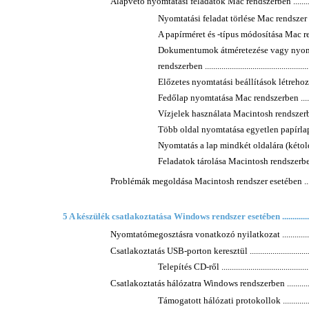
Alapvető nyomtatási feladatok Mac rendszerben .......................
Nyomtatási feladat törlése Mac rendszer esetében ..
A papírméret és -típus módosítása Mac rendszer es
Dokumentumok átméretezése vagy nyomt
rendszerben .....................................................
Előzetes nyomtatási beállítások létrehozá
Fedőlap nyomtatása Mac rendszerben ...................
Vízjelek használata Macintosh rendszerben ...........
Több oldal nyomtatása egyetlen papírlapra Mac
Nyomtatás a lap mindkét oldalára (kétold
Feladatok tárolása Macintosh rendszerben ............
Problémák megoldása Macintosh rendszer esetében ...................
5 A készülék csatlakoztatása Windows rendszer esetében ........................
Nyomtatómegosztásra vonatkozó nyilatkozat ............................
Csatlakoztatás USB-porton keresztül .......................................
Telepítés CD-ről ...............................................
Csatlakoztatás hálózatra Windows rendszerben .........................
Támogatott hálózati protokollok .........................