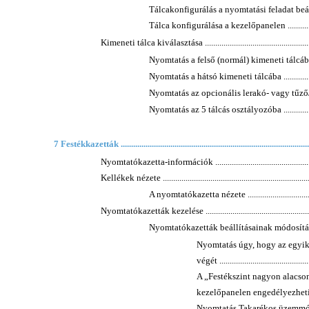
Tálcakonfigurálás a nyomtatási feladat beállítása
Tálca konfigurálása a kezelőpanelen .......................
Kimeneti tálca kiválasztása ........................................................
Nyomtatás a felső (normál) kimeneti tálcába ............
Nyomtatás a hátsó kimeneti tálcába ........................
Nyomtatás az opcionális lerakó- vagy tűző/lerakóeg
Nyomtatás az 5 tálcás osztályozóba ........................
7 Festékkazetták ...........................................................................................
Nyomtatókazetta-információk .....................................................
Kellékek nézete .........................................................................
A nyomtatókazetta nézete ......................................
Nyomtatókazetták kezelése ........................................................
Nyomtatókazetták beállításainak módosítása ............
Nyomtatás úgy, hogy az egyik 
végét ............................................
A „Festékszint nagyon alacsony
kezelőpanelen engedélyezheti vagy til
Nyomtatás Takarékos üzemmódban .......