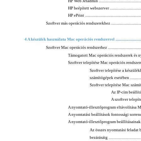
HP Web Jetadmin ..................................................
HP beépített webszerver ........................................
HP ePrint .............................................................
Szoftver más operációs rendszerekhez .........................................
4 A készülék használata Mac operációs rendszerrel ...................................
Szoftver Mac operációs rendszerhez ............................................
Támogatott Mac operációs rendszerek és nyomtat
Szoftver telepítése Mac operációs rendszerekre .........
Szoftver telepítése a készülé
számítógépek esetében ......................
Szoftver telepítése Mac számító
Az IP-cím beállítása .....
A szoftver telepítése ....
A nyomtató-illesztőprogram eltávolítása Mac ope
A nyomtatási beállítások fontossági sorrendje M
A nyomtató-illesztőprogram beállításainak mó
Az összes nyomtatási feladat 
bezárásáig ......................................